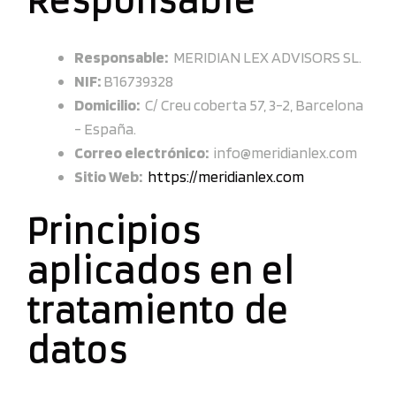
Responsable
Responsable:
MERIDIAN LEX ADVISORS SL.
NIF:
B16739328
Domicilio:
C/ Creu coberta 57, 3-2, Barcelona
- España.
Correo electrónico:
info@meridianlex.com
Sitio Web:
https://meridianlex.com
Principios
aplicados en el
tratamiento de
datos