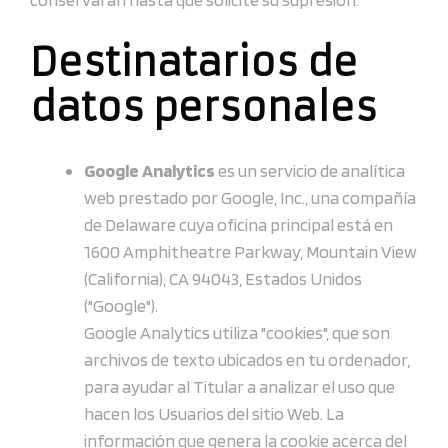
Destinatarios de
datos personales
Google Analytics
es un servicio de analítica
web prestado por Google, Inc., una compañía
de Delaware cuya oficina principal está en
1600 Amphitheatre Parkway, Mountain View
(California), CA 94043, Estados Unidos
("Google").
Google Analytics utiliza "cookies", que son
archivos de texto ubicados en tu ordenador,
para ayudar al Titular a analizar el uso que
hacen los Usuarios del sitio Web. La
información que genera la cookie acerca del